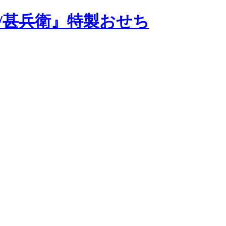
S/甚兵衛』特製おせち